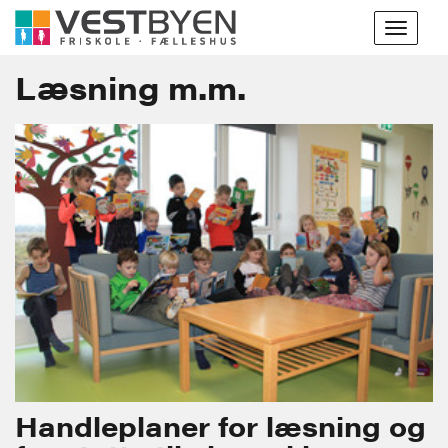
Toggle
navigat
Læsning m.m.
Handleplaner for læsning og